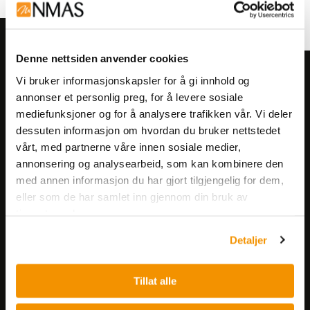
Denne nettsiden anvender cookies
Meld deg på vårt nyhetsbrev!
Vi bruker informasjonskapsler for å gi innhold og
annonser et personlig preg, for å levere sosiale
Få informasjon om produkter,
mediefunksjoner og for å analysere trafikken vår. Vi deler
arrangementer og kampanjer.
dessuten informasjon om hvordan du bruker nettstedet
vårt, med partnerne våre innen sosiale medier,
Meld på nyhetsbrev
annonsering og analysearbeid, som kan kombinere den
med annen informasjon du har gjort tilgjengelig for dem,
eller som de har samlet inn gjennom din bruk av
tjenestene deres.
Detaljer
Nerliens Meszansky AS
Tillat alle
Besøksadresse: