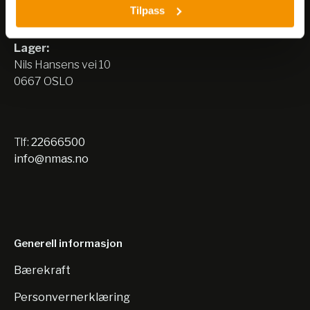
Tilpass
Nils Hansens vei 8
0667 OSLO
Lager:
Nils Hansens vei 10
0667 OSLO
Tlf:
22666500
info@nmas.no
Generell informasjon
Bærekraft
Personvernerklæring