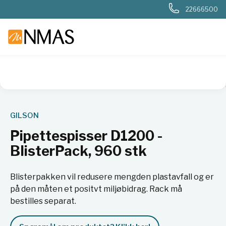
22666500
NMAS hjem
Produkter
Basis labutstyr
Væskehåndtering
GILSON
Pipettespisser D1200 -
BlisterPack, 960 stk
Blisterpakken vil redusere mengden plastavfall og er
på den måten et positvt miljøbidrag. Rack må
bestilles separat.