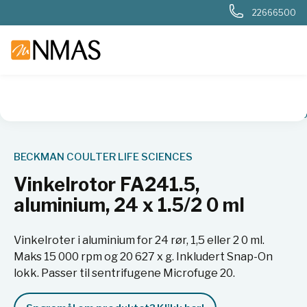
22666500
NMAS hjem
Produkter
Basis labutstyr
Sentrifuger
Roto
BECKMAN COULTER LIFE SCIENCES
Vinkelrotor FA241.5,
aluminium, 24 x 1.5/2 0 ml
Vinkelroter i aluminium for 24 rør, 1,5 eller 2 0 ml.
Maks 15 000 rpm og 20 627 x g. Inkludert Snap-On
lokk. Passer til sentrifugene Microfuge 20.