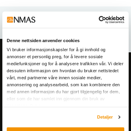
Relaterte produkter
Denne nettsiden anvender cookies
Vi bruker informasjonskapsler for å gi innhold og
annonser et personlig preg, for å levere sosiale
mediefunksjoner og for å analysere trafikken vår. Vi deler
Meld deg på vårt nyhetsbrev!
dessuten informasjon om hvordan du bruker nettstedet
Få informasjon om produkter,
vårt, med partnerne våre innen sosiale medier,
arrangementer og kampanjer.
annonsering og analysearbeid, som kan kombinere den
med annen informasjon du har gjort tilgjengelig for dem,
Meld på nyhetsbrev
eller som de har samlet inn gjennom din bruk av
tjenestene deres.
Detaljer