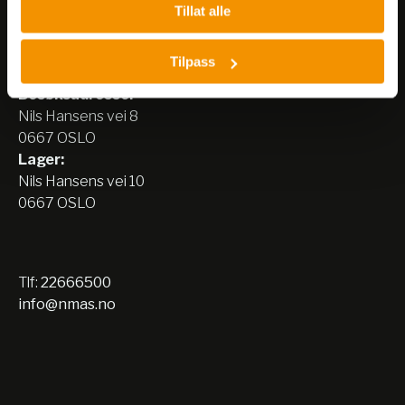
Tillat alle
Nerliens Meszansky AS
Tilpass
Besøksadresse:
Nils Hansens vei 8
0667 OSLO
Lager:
Nils Hansens vei 10
0667 OSLO
Tlf:
22666500
info@nmas.no