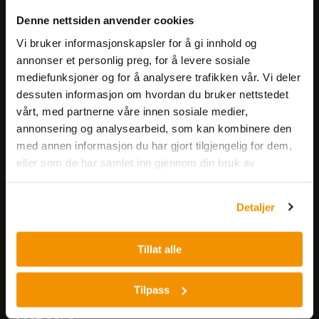
Meld deg på vårt nyhetsbrev!
Denne nettsiden anvender cookies
Få informasjon om produkter,
arrangementer og kampanjer.
Vi bruker informasjonskapsler for å gi innhold og
annonser et personlig preg, for å levere sosiale
mediefunksjoner og for å analysere trafikken vår. Vi deler
Meld på nyhetsbrev
dessuten informasjon om hvordan du bruker nettstedet
vårt, med partnerne våre innen sosiale medier,
annonsering og analysearbeid, som kan kombinere den
med annen informasjon du har gjort tilgjengelig for dem,
eller som de har samlet inn gjennom din bruk av
tjenestene deres.
Nerliens Meszansky AS
Detaljer
Besøksadresse:
Tillat alle
Nils Hansens vei 8
0667 OSLO
Lager:
Tilpass
Nils Hansens vei 10