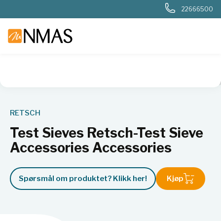
22666500
NMAS hjem
Produkter
Basis labutstyr
Prøvepreparering
RETSCH
Test Sieves Retsch-Test Sieve
Accessories Accessories
Spørsmål om produktet? Klikk her!
Kjøp