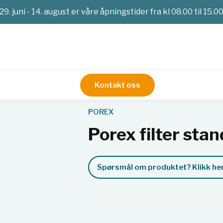
29. juni - 14. august er våre åpningstider fra kl 08.00 til 15.0
Kontakt oss
dard 16 mm x 2-3/3''
POREX
Porex filter sta
Spørsmål om produktet? Klikk her