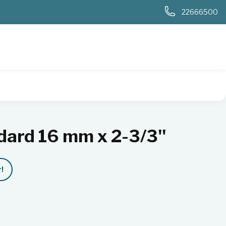
0
22666500
ndard 16 mm x 2-3/3''
!