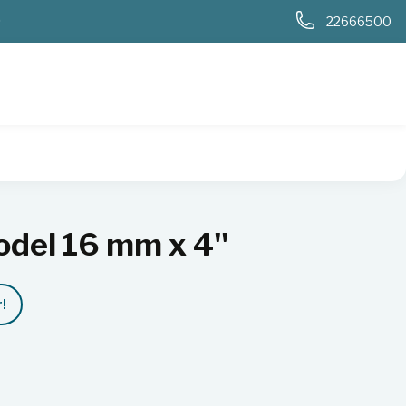
0
22666500
odel 16 mm x 4''
!