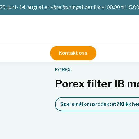
29. juni - 14. august er våre åpningstider fra kl 08.00 til 15.0
Kontakt oss
odel 16 mm x 4''
POREX
Porex filter IB m
Spørsmål om produktet? Klikk her