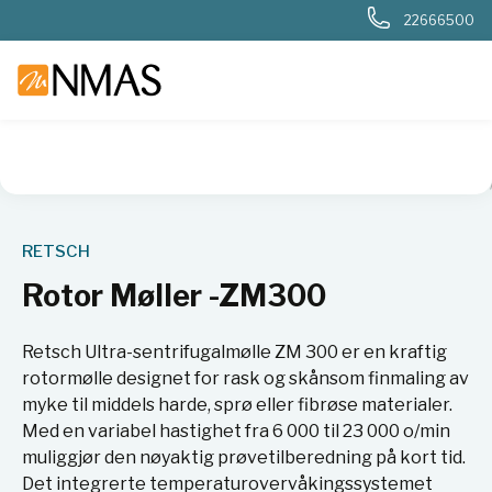
22666500
NMAS hjem
Produkter
Basis labutstyr
Kverner og møller
RETSCH
Rotor Møller -ZM300
Retsch Ultra-sentrifugalmølle ZM 300 er en kraftig
rotormølle designet for rask og skånsom finmaling av
myke til middels harde, sprø eller fibrøse materialer.
Med en variabel hastighet fra 6 000 til 23 000 o/min
muliggjør den nøyaktig prøvetilberedning på kort tid.
Det integrerte temperaturovervåkingssystemet