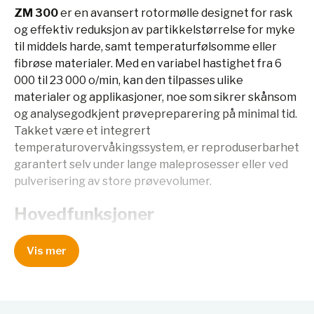
ZM 300
er en avansert rotormølle designet for rask
og effektiv reduksjon av partikkelstørrelse for myke
til middels harde, samt temperaturfølsomme eller
fibrøse materialer. Med en variabel hastighet fra 6
000 til 23 000 o/min, kan den tilpasses ulike
materialer og applikasjoner, noe som sikrer skånsom
og analysegodkjent prøvepreparering på minimal tid.
Takket være et integrert
temperaturovervåkingssystem, er reproduserbarhet
garantert selv under lange maleprosesser eller ved
pulverisering av store prøvevolumer.
Hovedfunksjoner
Variabel hastighet fra 6 000 til 23 000 o/min for
Vis mer
optimal tilpasning til forskjellige materialer.
Integrert temperaturovervåkingssystem for å
sikre reproduserbare resultater.
Patentert kassettsystem for maksimal