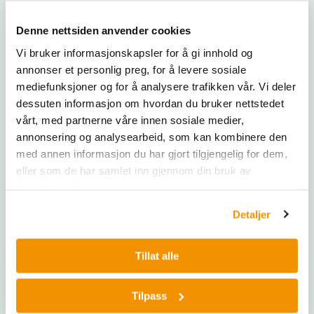
impact, shearing
Farmasøytisk industri: Forberedelse av
principle:
farmasøytiske ingredienser for videre
Denne nettsiden anvender cookies
prosessering.
Max. feed size:
< 10 mm
Vi bruker informasjonskapsler for å gi innhold og
Miljøanalyse: Prøvepreparering for
annonser et personlig preg, for å levere sosiale
miljøovervåking og analyse.
Final fineness:
< 40 µm
mediefunksjoner og for å analysere trafikken vår. Vi deler
Tekniske spesifikasjoner
dessuten informasjon om hvordan du bruker nettstedet
Batch size / feed
300 ml with standard cassette // 600 
quantity:
vårt, med partnerne våre innen sosiale medier,
Hastighetsområde: 6 000–23 000 o/min.
annonsering og analysearbeid, som kan kombinere den
Maksimal matestørrelse: opptil 10 mm.
Speed at 50 Hz (60
med annen informasjon du har gjort tilgjengelig for dem,
6,000 - 23,000 min-1, free selectable
Sluttfinhet: ned til <40 µm, avhengig av
Hz):
eller som de har samlet inn gjennom din bruk av
materialet.
tjenestene deres.
Rotor peripheral
Materiale i maleverktøyet: Ulike rotorer og
31 - 119 m/s
speed:
Detaljer
ringsikter tilgjengelig for tilpasning til spesifikke
applikasjoner.
Rotor diameter:
99 mm
Oppsamlingsbeholdere: Kapasitet fra 250 ml til
Tillat alle
4,5 liter.
Types of rotors:
6-tooth rotor / 12-tooth rotor / 24-too
Elektriske tilkoblingsdata: Ulike spenninger
Tilpass
tilgjengelig.
Material of grinding
stainless steel, titanium, stainless st