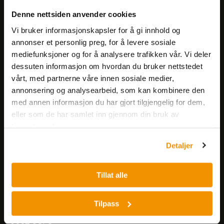
Meld deg på vårt nyhetsbrev!
Denne nettsiden anvender cookies
Få informasjon om produkter,
arrangementer og kampanjer.
Vi bruker informasjonskapsler for å gi innhold og
annonser et personlig preg, for å levere sosiale
mediefunksjoner og for å analysere trafikken vår. Vi deler
Meld på nyhetsbrev
dessuten informasjon om hvordan du bruker nettstedet
vårt, med partnerne våre innen sosiale medier,
annonsering og analysearbeid, som kan kombinere den
med annen informasjon du har gjort tilgjengelig for dem,
eller som de har samlet inn gjennom din bruk av
tjenestene deres.
Nerliens Meszansky AS
Detaljer
Besøksadresse:
Tillat alle
Nils Hansens vei 8
0667 OSLO
Lager:
Tilpass
Nils Hansens vei 10