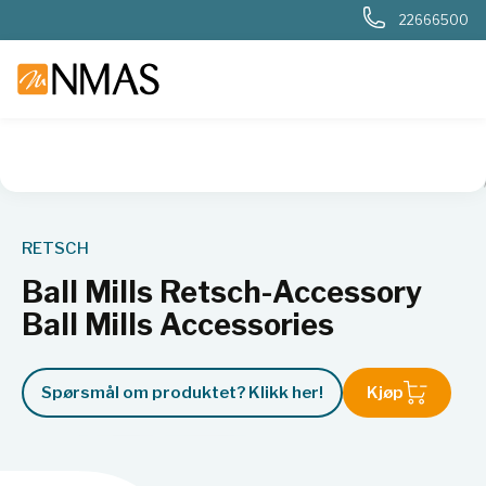
22666500
NMAS hjem
Produkter
Basis labutstyr
Kverner og møller
RETSCH
Ball Mills Retsch-Accessory
Ball Mills Accessories
Spørsmål om produktet? Klikk her!
Kjøp