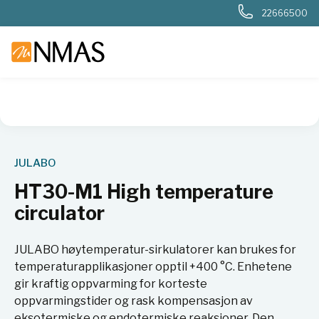
22666500
NMAS hjem
Produkter
Basis labutstyr
Generelt labutstyr
JULABO
HT30-M1 High temperature
circulator
JULABO høytemperatur-sirkulatorer kan brukes for
temperaturapplikasjoner opptil +400 °C. Enhetene
gir kraftig oppvarming for korteste
oppvarmingstider og rask kompensasjon av
eksotermiske og endotermiske reaksjoner. Den