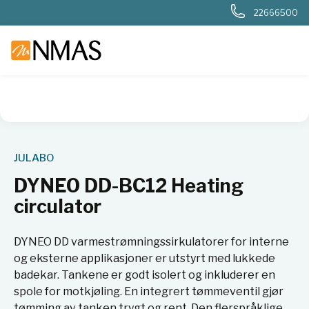
22666500
NMAS hjem
Produkter
Basis labutstyr
Generelt labutstyr
JULABO
DYNEO DD-BC12 Heating
circulator
DYNEO DD varmestrømningssirkulatorer for interne
og eksterne applikasjoner er utstyrt med lukkede
badekar. Tankene er godt isolert og inkluderer en
spole for motkjøling. En integrert tømmeventil gjør
tømming av tanken trygt og rent. Den flerspråklige