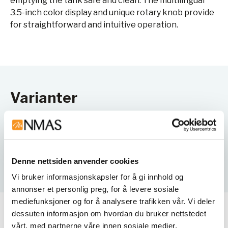
emptying the tank safe and clean. The multilingual
3.5-inch color display and unique rotary knob provide
for straightforward and intuitive operation.
Varianter
Denne nettsiden anvender cookies
Vi bruker informasjonskapsler for å gi innhold og
annonser et personlig preg, for å levere sosiale
mediefunksjoner og for å analysere trafikken vår. Vi deler
dessuten informasjon om hvordan du bruker nettstedet
Relaterte produkter
vårt, med partnerne våre innen sosiale medier,