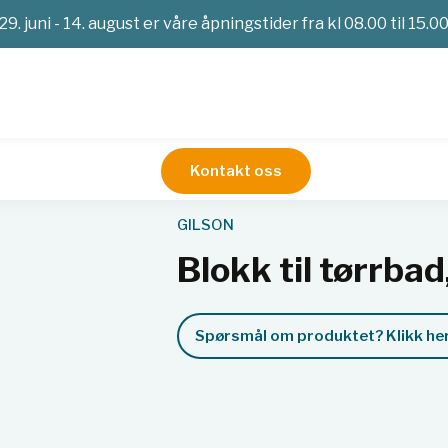
29. juni - 14. august er våre åpningstider fra kl 08.00 til 15.0
Kontakt oss
Vannbad, sirkulatorer, varmeblokker
Blokk til tørrbad, 5 x 50
GILSON
Blokk til tørrbad
Spørsmål om produktet? Klikk her