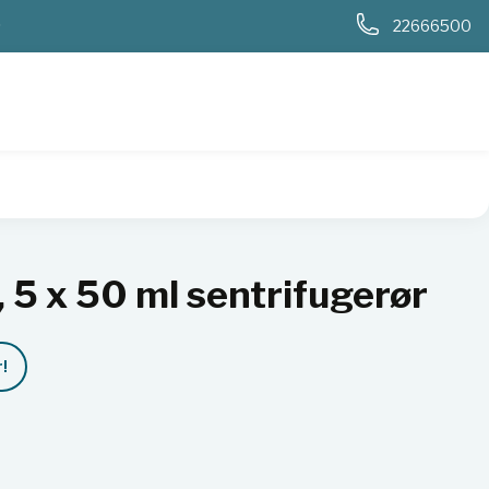
0
22666500
 ml sentrifugerør
, 5 x 50 ml sentrifugerør
!