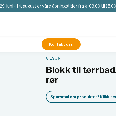
29. juni - 14. august er våre åpningstider fra kl 08.00 til 15.0
Kontakt oss
Vannbad, sirkulatorer, varmeblokker
Blokk til tørrbad, 12 x 
GILSON
Blokk til tørrba
rør
Spørsmål om produktet? Klikk her