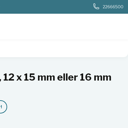
0
22666500
15 mm eller 16 mm rør
d, 12 x 15 mm eller 16 mm
!