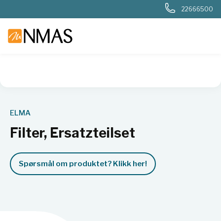
22666500
NMAS hjem
Produkter
Basis labutstyr
Generelt labutstyr
ELMA
Filter, Ersatzteilset
Spørsmål om produktet? Klikk her!