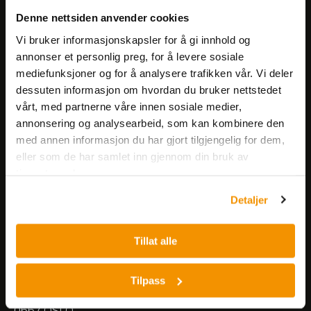
Få informasjon om produkter,
Denne nettsiden anvender cookies
arrangementer og kampanjer.
Vi bruker informasjonskapsler for å gi innhold og
annonser et personlig preg, for å levere sosiale
mediefunksjoner og for å analysere trafikken vår. Vi deler
Meld på nyhetsbrev
dessuten informasjon om hvordan du bruker nettstedet
vårt, med partnerne våre innen sosiale medier,
annonsering og analysearbeid, som kan kombinere den
med annen informasjon du har gjort tilgjengelig for dem,
eller som de har samlet inn gjennom din bruk av
tjenestene deres.
Nerliens Meszansky AS
Detaljer
Besøksadresse:
Tillat alle
Nils Hansens vei 8
0667 OSLO
Lager:
Tilpass
Nils Hansens vei 10
0667 OSLO