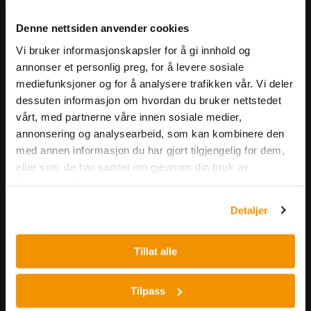
Meld deg på vårt nyhetsbrev!
Denne nettsiden anvender cookies
Få informasjon om produkter,
Vi bruker informasjonskapsler for å gi innhold og
arrangementer og kampanjer.
annonser et personlig preg, for å levere sosiale
mediefunksjoner og for å analysere trafikken vår. Vi deler
Meld på nyhetsbrev
dessuten informasjon om hvordan du bruker nettstedet
vårt, med partnerne våre innen sosiale medier,
annonsering og analysearbeid, som kan kombinere den
med annen informasjon du har gjort tilgjengelig for dem,
eller som de har samlet inn gjennom din bruk av
tjenestene deres.
Detaljer
Nerliens Meszansky AS
Besøksadresse:
Tillat alle
Nils Hansens vei 8
0667 OSLO
Tilpass
Lager: