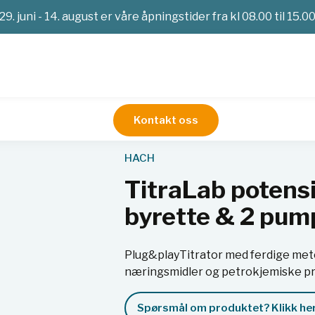
29. juni - 14. august er våre åpningstider fra kl 08.00 til 15.0
Kontakt oss
Titrator
TitraLab potensiometrisk titrator m/1 byrette &
HACH
TitraLab potensi
byrette & 2 pum
Plug&playTitrator med ferdige meto
næringsmidler og petrokjemiske pro
Spørsmål om produktet? Klikk her