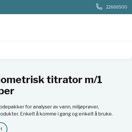
0
22666500
 2 pumper
ometrisk titrator m/1
per
depakker for analyser av vann, miljøprøver,
dukter. Enkelt å komme i gang og enkelt å bruke.
!