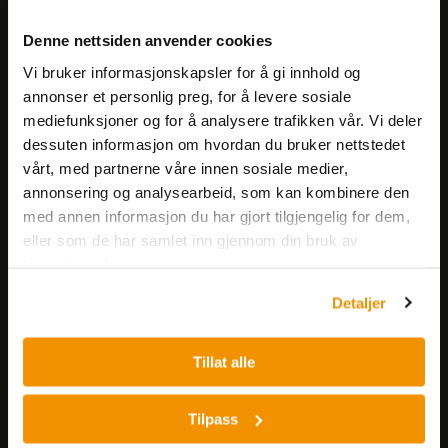
Meld deg på vårt nyhetsbrev!
Denne nettsiden anvender cookies
Få informasjon om produkter,
Vi bruker informasjonskapsler for å gi innhold og
arrangementer og kampanjer.
annonser et personlig preg, for å levere sosiale
mediefunksjoner og for å analysere trafikken vår. Vi deler
Meld på nyhetsbrev
dessuten informasjon om hvordan du bruker nettstedet
vårt, med partnerne våre innen sosiale medier,
annonsering og analysearbeid, som kan kombinere den
med annen informasjon du har gjort tilgjengelig for dem,
eller som de har samlet inn gjennom din bruk av
tjenestene deres.
Detaljer
Nerliens Meszansky AS
Besøksadresse:
Tillat alle
Nils Hansens vei 8
0667 OSLO
Tilpass
Lager: