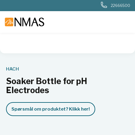
22666500
NMAS hjem
Produkter
Basis labutstyr
Generelt labutstyr
HACH
Soaker Bottle for pH
Electrodes
Spørsmål om produktet? Klikk her!