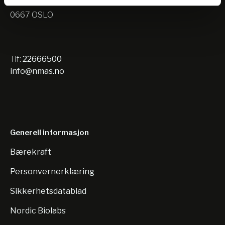
Nils Hansens vei 10
0667 OSLO
Tlf:
22666500
info@nmas.no
Generell informasjon
Bærekraft
Personvernerklæring
Sikkerhetsdatablad
Nordic Biolabs