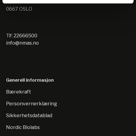
Nils Hansens vei 10
0667 OSLO
Tlf:
22666500
info@nmas.no
Generell informasjon
Bærekraft
Personvernerklæring
Sikkerhetsdatablad
Nordic Biolabs