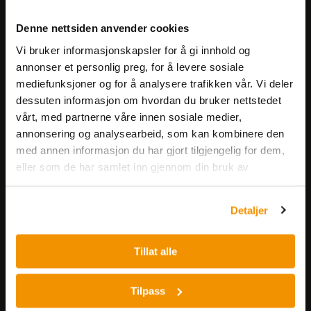
Meld deg på vårt nyhetsbrev!
Denne nettsiden anvender cookies
Få informasjon om produkter,
Vi bruker informasjonskapsler for å gi innhold og
arrangementer og kampanjer.
annonser et personlig preg, for å levere sosiale
mediefunksjoner og for å analysere trafikken vår. Vi deler
Meld på nyhetsbrev
dessuten informasjon om hvordan du bruker nettstedet
vårt, med partnerne våre innen sosiale medier,
annonsering og analysearbeid, som kan kombinere den
med annen informasjon du har gjort tilgjengelig for dem,
eller som de har samlet inn gjennom din bruk av
tjenestene deres.
Detaljer
Nerliens Meszansky AS
Besøksadresse:
Tillat alle
Nils Hansens vei 8
0667 OSLO
Tilpass
Lager: