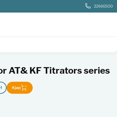
0
22666500
or AT& KF Titrators series
!
Kjøp