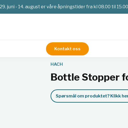
29. juni - 14. august er våre åpningstider fra kl 08.00 til 15.0
Kontakt oss
Titrator
Bottle Stopper for AT& KF Titrators series
HACH
Bottle Stopper f
Spørsmål om produktet? Klikk her