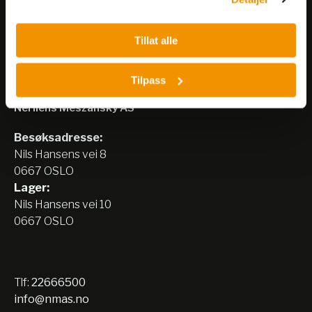
Tillat alle
Tilpass
Nerliens Meszansky AS
Besøksadresse:
Nils Hansens vei 8
0667 OSLO
Lager:
Nils Hansens vei 10
0667 OSLO
Tlf:
22666500
info@nmas.no