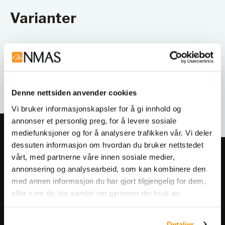
Varianter
Denne nettsiden anvender cookies
Vi bruker informasjonskapsler for å gi innhold og
annonser et personlig preg, for å levere sosiale
mediefunksjoner og for å analysere trafikken vår. Vi deler
dessuten informasjon om hvordan du bruker nettstedet
vårt, med partnerne våre innen sosiale medier,
Meld deg på vårt nyhetsbrev!
annonsering og analysearbeid, som kan kombinere den
Få informasjon om produkter,
med annen informasjon du har gjort tilgjengelig for dem,
arrangementer og kampanjer.
eller som de har samlet inn gjennom din bruk av
tjenestene deres.
Meld på nyhetsbrev
Detaljer