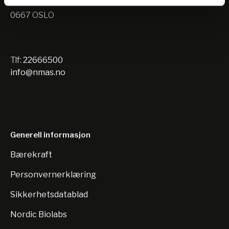
Nils Hansens vei 10
0667 OSLO
Tlf:
22666500
info@nmas.no
Generell informasjon
Bærekraft
Personvernerklæring
Sikkerhetsdatablad
Nordic Biolabs