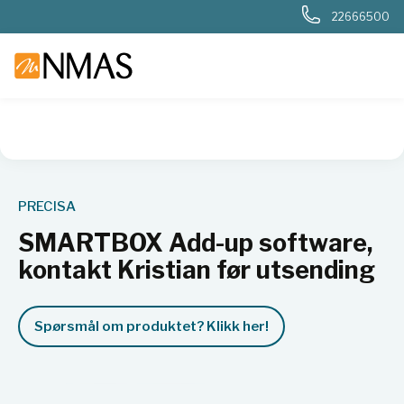
22666500
NMAS hjem
Produkter
Basis labutstyr
Generelt labutstyr
PRECISA
SMARTBOX Add-up software,
kontakt Kristian før utsending
Spørsmål om produktet? Klikk her!