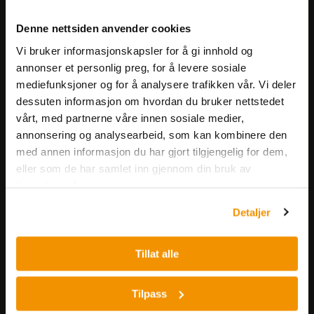
Meld deg på vårt nyhetsbrev!
Denne nettsiden anvender cookies
Få informasjon om produkter,
Vi bruker informasjonskapsler for å gi innhold og
arrangementer og kampanjer.
annonser et personlig preg, for å levere sosiale
mediefunksjoner og for å analysere trafikken vår. Vi deler
Meld på nyhetsbrev
dessuten informasjon om hvordan du bruker nettstedet
vårt, med partnerne våre innen sosiale medier,
annonsering og analysearbeid, som kan kombinere den
med annen informasjon du har gjort tilgjengelig for dem,
eller som de har samlet inn gjennom din bruk av
tjenestene deres.
Detaljer
Nerliens Meszansky AS
Besøksadresse:
Tillat alle
Nils Hansens vei 8
0667 OSLO
Tilpass
Lager: