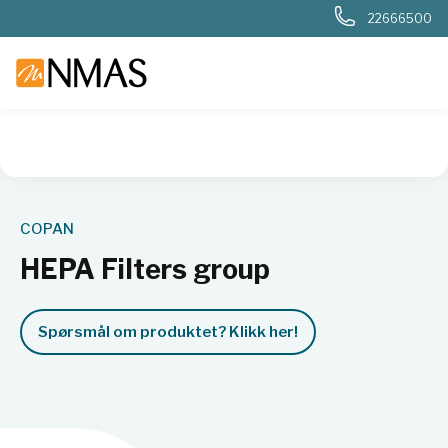
22666500
NMAS hjem
Produkter
Basis labutstyr
Generelt labutstyr
COPAN
HEPA Filters group
Spørsmål om produktet? Klikk her!