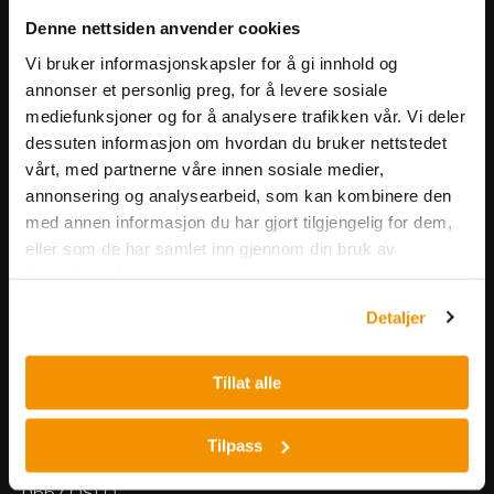
Få informasjon om produkter,
Denne nettsiden anvender cookies
arrangementer og kampanjer.
Vi bruker informasjonskapsler for å gi innhold og
annonser et personlig preg, for å levere sosiale
mediefunksjoner og for å analysere trafikken vår. Vi deler
Meld på nyhetsbrev
dessuten informasjon om hvordan du bruker nettstedet
vårt, med partnerne våre innen sosiale medier,
annonsering og analysearbeid, som kan kombinere den
med annen informasjon du har gjort tilgjengelig for dem,
eller som de har samlet inn gjennom din bruk av
tjenestene deres.
Nerliens Meszansky AS
Detaljer
Besøksadresse:
Tillat alle
Nils Hansens vei 8
0667 OSLO
Lager:
Tilpass
Nils Hansens vei 10
0667 OSLO