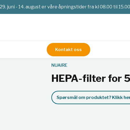
29. juni - 14. august er våre åpningstider fra kl 08.00 til 15.0
Kontakt oss
Service
HEPA-filter for 5510, hovedfilter
NUAIRE
HEPA-filter for 
Spørsmål om produktet? Klikk her