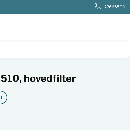
0
22666500
5510, hovedfilter
!