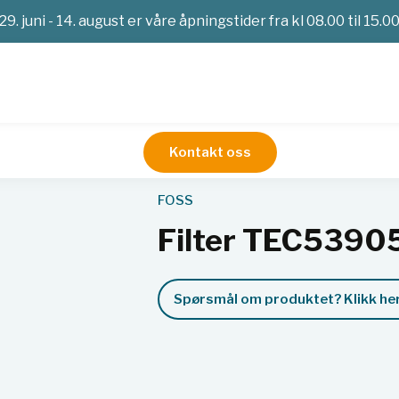
29. juni - 14. august er våre åpningstider fra kl 08.00 til 15.0
Kontakt oss
Service
Filter TEC5390562
FOSS
Filter TEC5390
Spørsmål om produktet? Klikk her