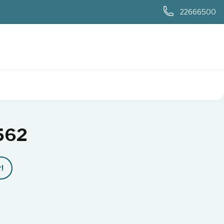
0
22666500
562
!