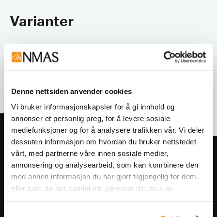
Varianter
Denne nettsiden anvender cookies
Vi bruker informasjonskapsler for å gi innhold og
annonser et personlig preg, for å levere sosiale
mediefunksjoner og for å analysere trafikken vår. Vi deler
dessuten informasjon om hvordan du bruker nettstedet
vårt, med partnerne våre innen sosiale medier,
Meld deg på vårt nyhetsbrev!
annonsering og analysearbeid, som kan kombinere den
Få informasjon om produkter,
med annen informasjon du har gjort tilgjengelig for dem,
arrangementer og kampanjer.
eller som de har samlet inn gjennom din bruk av
tjenestene deres.
Meld på nyhetsbrev