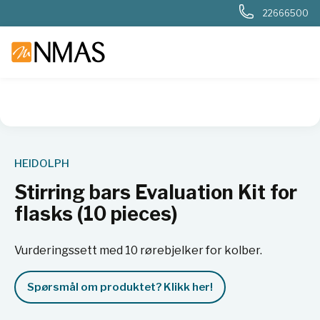
22666500
NMAS hjem
Produkter
Basis labutstyr
Generelt labutstyr
HEIDOLPH
Stirring bars Evaluation Kit for
flasks (10 pieces)
Vurderingssett med 10 rørebjelker for kolber.
Spørsmål om produktet? Klikk her!