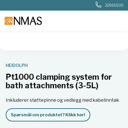
22666500
NMAS hjem
Produkter
Basis labutstyr
Generelt labutstyr
HEIDOLPH
Pt1000 clamping system for
bath attachments (3-5L)
Inkluderer støttepinne og vedlegg med kabelinntak
Spørsmål om produktet? Klikk her!