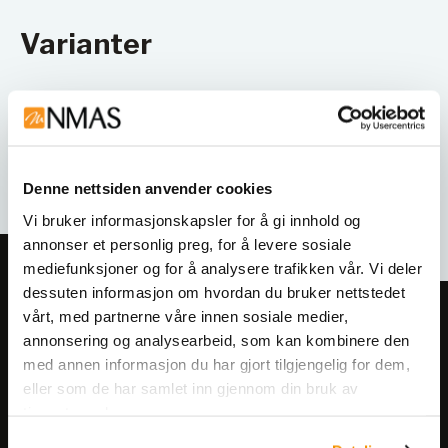
Varianter
Denne nettsiden anvender cookies
Vi bruker informasjonskapsler for å gi innhold og
annonser et personlig preg, for å levere sosiale
mediefunksjoner og for å analysere trafikken vår. Vi deler
dessuten informasjon om hvordan du bruker nettstedet
vårt, med partnerne våre innen sosiale medier,
Meld deg på vårt nyhetsbrev!
annonsering og analysearbeid, som kan kombinere den
Få informasjon om produkter,
med annen informasjon du har gjort tilgjengelig for dem,
arrangementer og kampanjer.
eller som de har samlet inn gjennom din bruk av
tjenestene deres.
Meld på nyhetsbrev