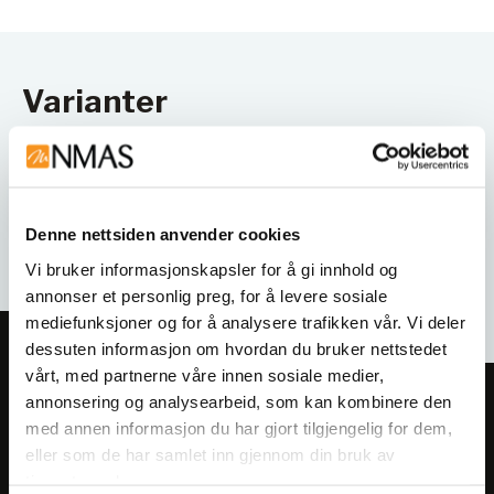
Varianter
Denne nettsiden anvender cookies
Vi bruker informasjonskapsler for å gi innhold og
annonser et personlig preg, for å levere sosiale
mediefunksjoner og for å analysere trafikken vår. Vi deler
dessuten informasjon om hvordan du bruker nettstedet
vårt, med partnerne våre innen sosiale medier,
annonsering og analysearbeid, som kan kombinere den
Meld deg på vårt nyhetsbrev!
med annen informasjon du har gjort tilgjengelig for dem,
Få informasjon om produkter,
eller som de har samlet inn gjennom din bruk av
arrangementer og kampanjer.
tjenestene deres.