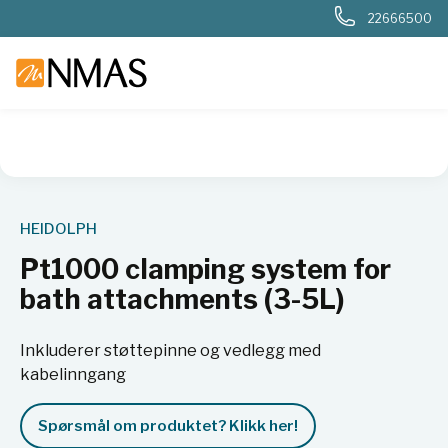
22666500
NMAS hjem
Produkter
Basis labutstyr
Generelt labutstyr
HEIDOLPH
Pt1000 clamping system for
bath attachments (3-5L)
Inkluderer støttepinne og vedlegg med
kabelinngang
Spørsmål om produktet? Klikk her!