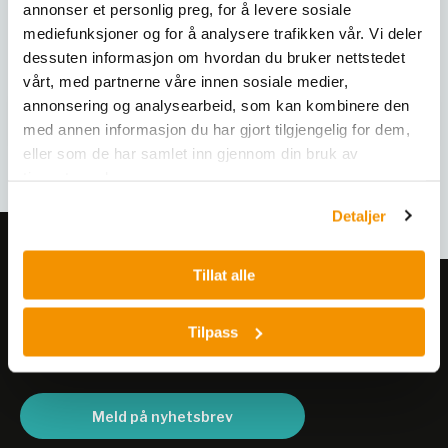
annonser et personlig preg, for å levere sosiale
Varianter
mediefunksjoner og for å analysere trafikken vår. Vi deler
dessuten informasjon om hvordan du bruker nettstedet
vårt, med partnerne våre innen sosiale medier,
annonsering og analysearbeid, som kan kombinere den
med annen informasjon du har gjort tilgjengelig for dem,
eller som de har samlet inn gjennom din bruk av
tjenestene deres.
Detaljer
Tillat alle
Meld deg på vårt nyhetsbrev!
Få informasjon om produkter,
Tilpass
arrangementer og kampanjer.
Meld på nyhetsbrev