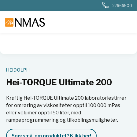
22666500
NMAS hjem
Produkter
Basis labutstyr
Generelt labutstyr
HEIDOLPH
Hei-TORQUE Ultimate 200
Kraftig Hei-TORQUE Ultimate 200 laboratoriestirrer
for omrøring av viskositeter opptil 100 000 mPas
eller volumer opptil 50 liter, med
rampeprogrammering og tilkoblingsmuligheter.
Spørsmål om produktet? Klikk her!