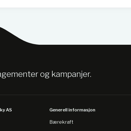
angementer og kampanjer.
sky AS
Generell informasjon
Bærekraft
8