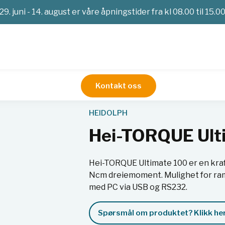
29. juni - 14. august er våre åpningstider fra kl 08.00 til 15.0
Kontakt oss
Røreverk
Omrører
Hei-TORQUE Ultimate 100
HEIDOLPH
Hei-TORQUE Ult
Hei-TORQUE Ultimate 100 er en kra
Ncm dreiemoment. Mulighet for ra
med PC via USB og RS232.
Spørsmål om produktet? Klikk her