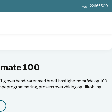
0
22666500
imate 100
ftig overhead-rører med bredt hastighetsområde og 100
mpeprogrammering, prosess overvåking og tilkobling
!