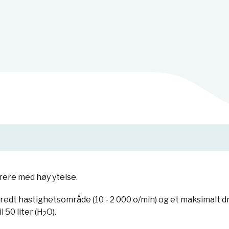
rere med høy ytelse.
edt hastighetsområde (10 - 2 000 o/min) og et maksimalt 
 50 liter (H
O).
2