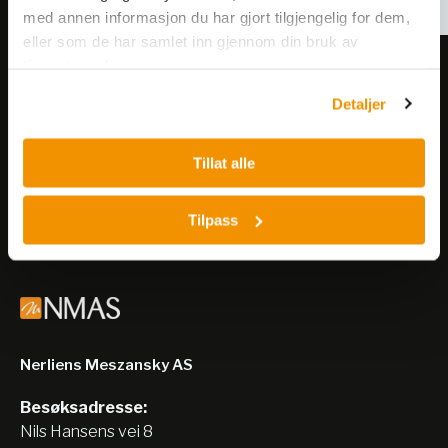
med annen informasjon du har gjort tilgjengelig for dem,
eller som de har samlet inn gjennom din bruk av
tjenestene deres.
Meld deg på vårt nyhetsbrev!
Få informasjon om produkter,
Detaljer
arrangementer og kampanjer.
Tillat alle
Meld på nyhetsbrev
Tilpass
Nerliens Meszansky AS
Besøksadresse:
Nils Hansens vei 8