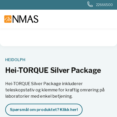
22666500
NMAS hjem
Produkter
Basis labutstyr
Generelt labutstyr
HEIDOLPH
Hei-TORQUE Silver Package
Hei-TORQUE Silver Package inkluderer
teleskopstativ og klemme for kraftig omrøring på
laboratorier med enkel betjening.
Spørsmål om produktet? Klikk her!