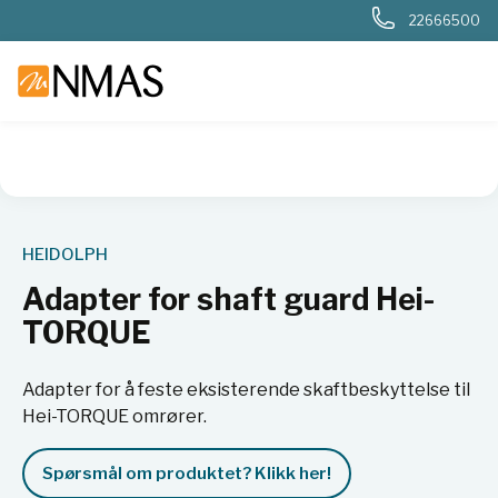
22666500
NMAS hjem
Produkter
Basis labutstyr
Generelt labutstyr
HEIDOLPH
Adapter for shaft guard Hei-
TORQUE
Adapter for å feste eksisterende skaftbeskyttelse til
Hei-TORQUE omrører.
Spørsmål om produktet? Klikk her!