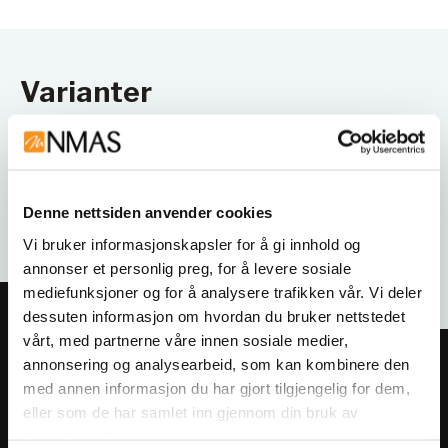
Varianter
Denne nettsiden anvender cookies
Vi bruker informasjonskapsler for å gi innhold og
annonser et personlig preg, for å levere sosiale
mediefunksjoner og for å analysere trafikken vår. Vi deler
dessuten informasjon om hvordan du bruker nettstedet
vårt, med partnerne våre innen sosiale medier,
annonsering og analysearbeid, som kan kombinere den
Meld deg på vårt nyhetsbrev!
med annen informasjon du har gjort tilgjengelig for dem,
Få informasjon om produkter,
eller som de har samlet inn gjennom din bruk av
arrangementer og kampanjer.
tjenestene deres.