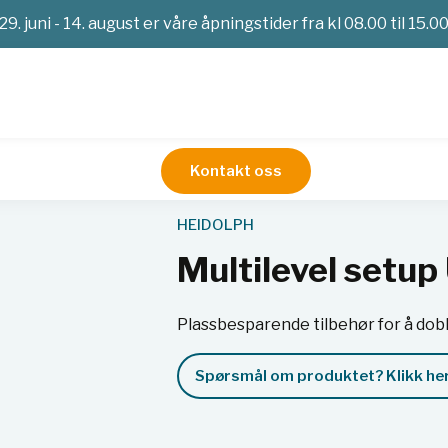
29. juni - 14. august er våre åpningstider fra kl 08.00 til 15.0
Kontakt oss
Røreverk
Multilevel setup Unimax 1010
HEIDOLPH
Multilevel setu
Plassbesparende tilbehør for å dob
Spørsmål om produktet? Klikk her