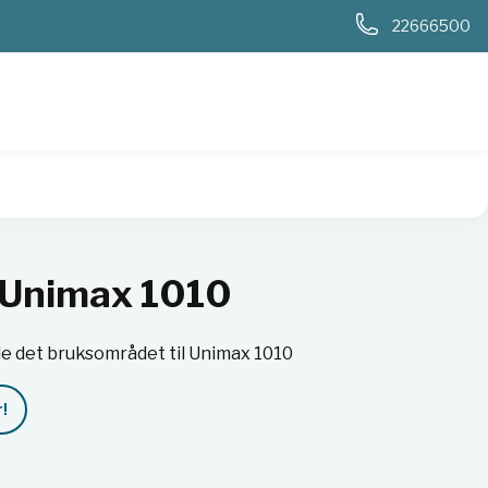
0
22666500
p Unimax 1010
le det bruksområdet til Unimax 1010
!