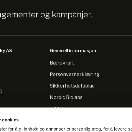
angementer og kampanjer.
sky AS
Generell informasjon
Bærekraft
8
Personvernerklæring
Sikkerhetsdatablad
10
Nordic Biolabs
Jobb hos oss
r cookies
er for å gi innhold og annonser et personlig preg, for å levere s