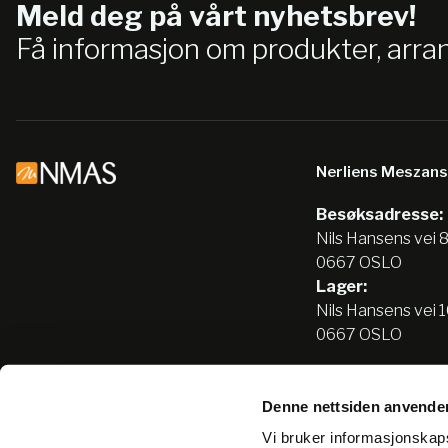
Meld deg på vårt nyhetsbrev!
Få informasjon om produkter, arr
Nerliens Meszan
Besøksadresse:
Nils Hansens vei 
0667 OSLO
Lager:
Nils Hansens vei 
0667 OSLO
Denne nettsiden anvende
Tlf:
22666500
Vi bruker informasjonskapsl
info@nmas.no