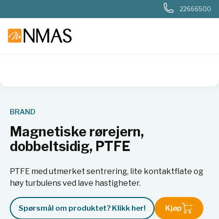
22666500
NMAS hjem
Produkter
Basis labutstyr
Generelt labutstyr
BRAND
Magnetiske rørejern,
dobbeltsidig, PTFE
PTFE med utmerket sentrering, lite kontaktflate og
høy turbulens ved lave hastigheter.
Spørsmål om produktet? Klikk her!
Kjøp