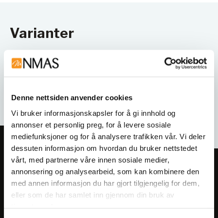
Varianter
Denne nettsiden anvender cookies
Vi bruker informasjonskapsler for å gi innhold og
annonser et personlig preg, for å levere sosiale
mediefunksjoner og for å analysere trafikken vår. Vi deler
dessuten informasjon om hvordan du bruker nettstedet
vårt, med partnerne våre innen sosiale medier,
Meld deg på vårt nyhetsbrev!
annonsering og analysearbeid, som kan kombinere den
Få informasjon om produkter,
med annen informasjon du har gjort tilgjengelig for dem,
eller som de har samlet inn gjennom din bruk av
arrangementer og kampanjer.
tjenestene deres.