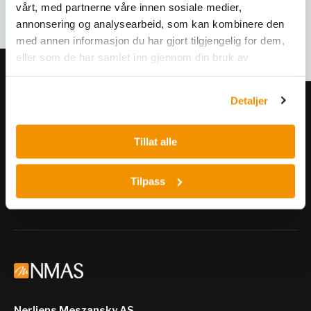
vårt, med partnerne våre innen sosiale medier,
annonsering og analysearbeid, som kan kombinere den
med annen informasjon du har gjort tilgjengelig for dem,
eller som de har samlet inn gjennom din bruk av
tjenestene deres.
Detaljer
Meld deg på vårt nyhetsbrev!
Få informasjon om produkter,
Tillat alle
arrangementer og kampanjer.
Tilpass
Meld på nyhetsbrev
Nerliens Meszansky AS