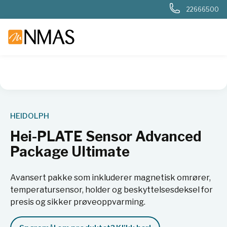
22666500
NMAS hjem
Produkter
Basis labutstyr
Generelt labutstyr
HEIDOLPH
Hei-PLATE Sensor Advanced
Package Ultimate
Avansert pakke som inkluderer magnetisk omrører,
temperatursensor, holder og beskyttelsesdeksel for
presis og sikker prøveoppvarming.