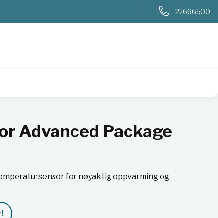
0
22666500
kage Expert
or Advanced Package
temperatursensor for nøyaktig oppvarming og
!