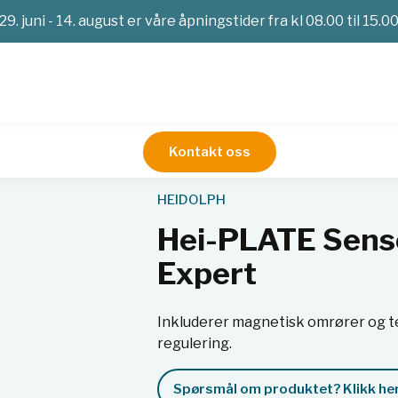
29. juni - 14. august er våre åpningstider fra kl 08.00 til 15.0
Kontakt oss
Røreverk
Magnetrører
Hei-PLATE Sensor Advanced Pac
HEIDOLPH
Hei-PLATE Sens
Expert
Inkluderer magnetisk omrører og 
regulering.
Spørsmål om produktet? Klikk her