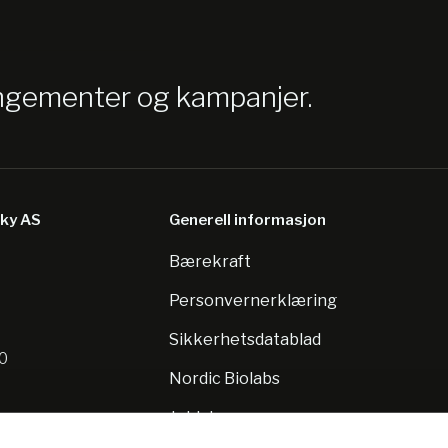
angementer og kampanjer.
sky AS
Generell informasjon
Bærekraft
8
Personvernerklæring
Sikkerhetsdatablad
10
Nordic Biolabs
Jobb hos oss