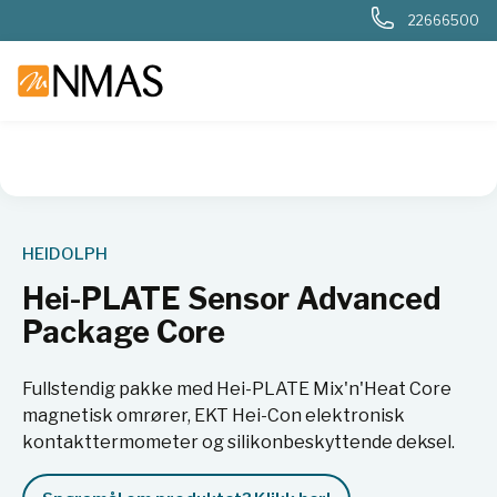
22666500
NMAS hjem
Produkter
Basis labutstyr
Generelt labutstyr
HEIDOLPH
Hei-PLATE Sensor Advanced
Package Core
Fullstendig pakke med Hei-PLATE Mix'n'Heat Core
magnetisk omrører, EKT Hei-Con elektronisk
kontakttermometer og silikonbeskyttende deksel.