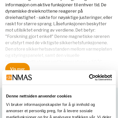
informasjon om aktive funksjoner til enhver tid. De
dynamiske dreieknottene reagerer på
dreiehastighet - sakte for nøyaktige justeringer, eller
raskt for større sprang. Låsefunksjonen beskytter
mot utilsiktet endring av verdiene. Det betyr:
"Forskning gjort enkel!" Denne magnetiske røreren
er utstyrt med de viktigste sikkerhetsfunksjonene.
Den store sikkerhetsavstanden mellom varmeplaten
og styringspanelet, samt den visuelle
restvarmeindikatoren ved temperaturer > 50 °C,
beskytter mot forbrenninger. Den patenterde Kera-
Vis mer
Disk®-platen laget av anodisert aluminium er
kjemikaliebestandig, ripebestandig og har en
diameter på 145 mm (også tilgjengelig med 135 mm
på forespørsel). Derfor, med denne unike størrelsen,
Denne nettsiden anvender cookies
er den egnet for bruk av mange tilbehør og prøver på
Varianter
Vi bruker informasjonskapsler for å gi innhold og
et lite areal. Materialet som brukes muliggjør også de
annonser et personlig preg, for å levere sosiale
raskeste oppvarmingstidene. Den magnetiske
mediefunksjoner og for å analysere trafikken vår. Vi deler