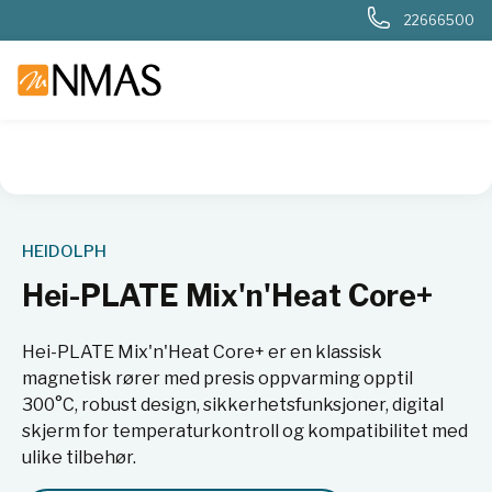
22666500
NMAS hjem
Produkter
Basis labutstyr
Generelt labutstyr
HEIDOLPH
Hei-PLATE Mix'n'Heat Core+
Hei-PLATE Mix'n'Heat Core+ er en klassisk
magnetisk rører med presis oppvarming opptil
300°C, robust design, sikkerhetsfunksjoner, digital
skjerm for temperaturkontroll og kompatibilitet med
ulike tilbehør.