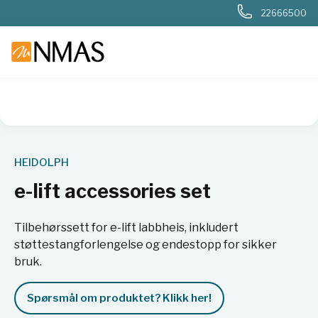
22666500
NMAS hjem
Produkter
Basis labutstyr
Generelt labutstyr
HEIDOLPH
e-lift accessories set
Tilbehørssett for e-lift labbheis, inkludert
støttestangforlengelse og endestopp for sikker
bruk.
Spørsmål om produktet? Klikk her!