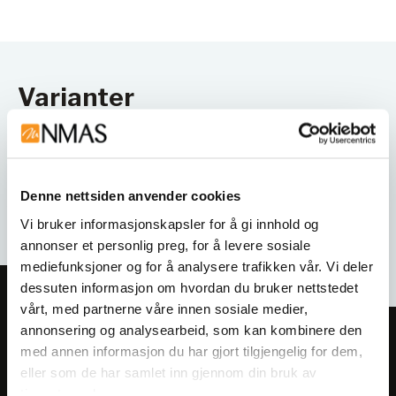
Varianter
Denne nettsiden anvender cookies
Vi bruker informasjonskapsler for å gi innhold og
annonser et personlig preg, for å levere sosiale
mediefunksjoner og for å analysere trafikken vår. Vi deler
dessuten informasjon om hvordan du bruker nettstedet
vårt, med partnerne våre innen sosiale medier,
annonsering og analysearbeid, som kan kombinere den
Meld deg på vårt nyhetsbrev!
med annen informasjon du har gjort tilgjengelig for dem,
Få informasjon om produkter,
eller som de har samlet inn gjennom din bruk av
arrangementer og kampanjer.
tjenestene deres.