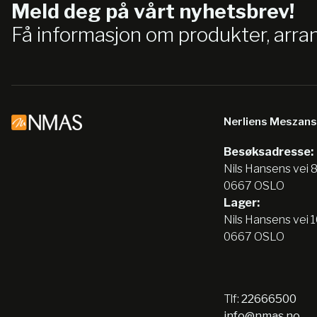
Meld deg på vårt nyhetsbrev!
Få informasjon om produkter, arr
Nerliens Meszan
Besøksadresse:
Nils Hansens vei 
0667 OSLO
Lager:
Nils Hansens vei 
0667 OSLO
Tlf:
22666500
info@nmas.no