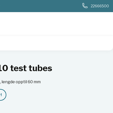
0
22666500
10 test tubes
, lengde opptil 60 mm
!