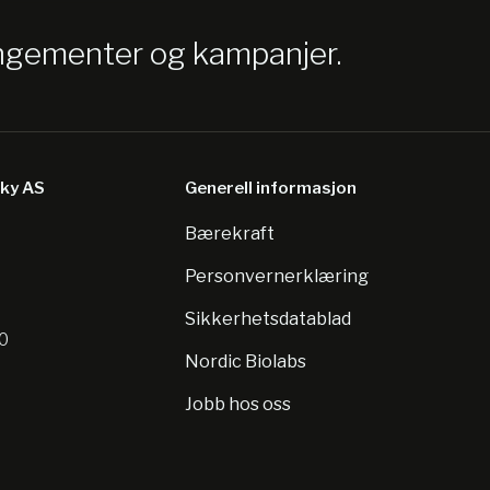
angementer og kampanjer.
sky AS
Generell informasjon
Bærekraft
8
Personvernerklæring
Sikkerhetsdatablad
10
Nordic Biolabs
Jobb hos oss