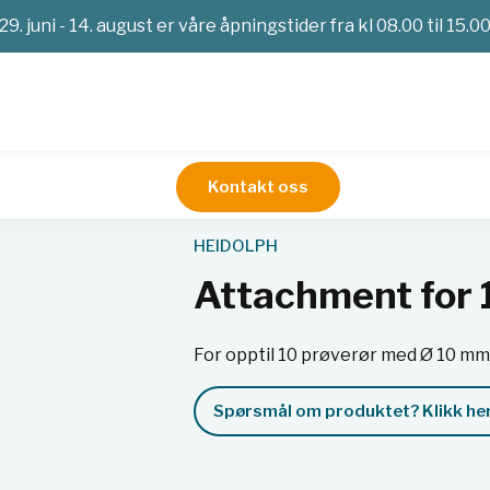
29. juni - 14. august er våre åpningstider fra kl 08.00 til 15.0
Kontakt oss
Røreverk
Attachment for 10 test tubes
HEIDOLPH
Attachment for 
For opptil 10 prøverør med Ø 10 mm
Spørsmål om produktet? Klikk her