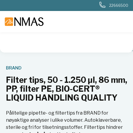
22666500
NMAS hjem
Produkter
Basis labutstyr
Filter tips, 50 - 
BRAND
Filter tips, 50 - 1.250 µl, 86 mm,
PP, filter PE, BIO-CERT®
LIQUID HANDLING QUALITY
Pålitelige pipette- og filtertips fra BRAND for
nøyaktige analyser i ulike volumer. Autoklaverbare,
sterile og fri for tilsetningsstoffer. Filtertips hindrer